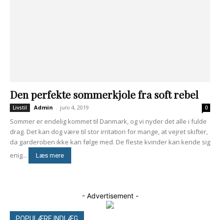
Den perfekte sommerkjole fra soft rebel
Admin
-
juni 4, 2019
Livstil
0
Sommer er endelig kommet til Danmark, og vi nyder det alle i fulde
drag. Det kan dog være til stor irritation for mange, at vejret skifter,
da garderoben ikke kan følge med. De fleste kvinder kan kende sig
enig...
Læs mere
- Advertisement -
POPULÆRE INDLÆG